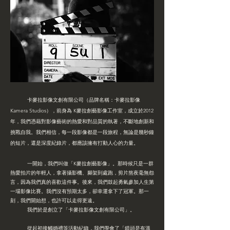
卡麥拉影像文創有限公司（品牌名稱：卡麥拉影像
Kamera Studios），前身為 K麥拉創藝影像工作室，成立於2012
年，
我們憑藉對影像藝術的熱愛和對品質的執著，不斷地創新和
挑戰自我。我們相信，每一段影像都是一段旅程，無論是幾秒鐘
的短片，還是深度紀錄片，都應該擁有打動人心的力量。
一開始，我們叫做「K麥拉創藝影像」。那時候只是一群
熱愛拍片的年輕人，拿著攝影機、腳架到處跑，剪片熬夜毫無怨
言，因為我們真的喜歡這件事。後來，我們鼓起勇氣參加人生第
一場影像比賽。我們沒有預期太多，卻幸運拿下了冠軍。那一
刻，我們開始想，也許可以走得更遠。
我們於是創立了「卡麥拉影像文創有限公司」。
從起初
接觸婚禮等活動紀錄，我們學會了「鏡頭是有溫