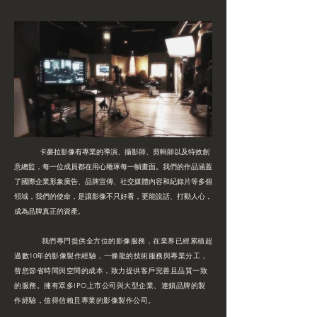
卡麥拉影像有專業的導演、攝影師、剪輯師以及特效創
意總監，每一位成員都在用心雕琢每一幀畫面。我們的作品涵蓋
了國際企業形象廣告、品牌宣傳、社交媒體內容和紀錄片等多個
領域，我們的使命，是讓影像不只好看，更能說話、打動人心，
成為品牌真正的資產。
我們專門提供全方位的影像服務，在業界已經累積超
過數10年的影像製作經驗，一條龍的技術服務與專業分工，
替您節省時間與空間的成本，致力提供客戶完善且品質一致
的服務。擁有眾多IPO上市公司與大型企業、連鎖品牌的製
作經驗，值得信賴且專業的影像製作公司。