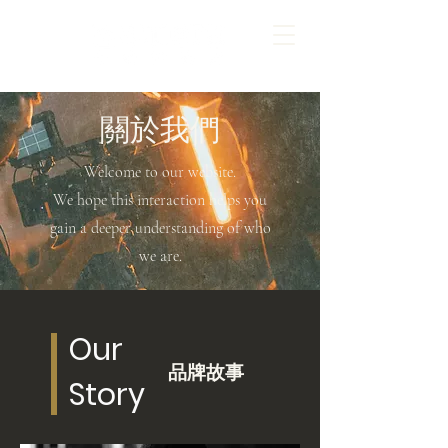
​關於我們
Welcome to our website.
We hope this interaction helps you
gain a deeper understanding of who
we are.
Our
​品牌故事
Story